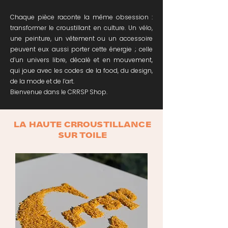
Chaque pièce raconte la même obsession :
transformer le croustillant en culture. Un vélo,
une peinture, un vêtement ou un accessoire
peuvent eux aussi porter cette énergie ; celle
d’un univers libre, décalé et en mouvement,
qui joue avec les codes de la food, du design,
de la mode et de l’art.
Bienvenue dans le CRRSP Shop.
LA HAUTE CRROUSTILLANCE
SUR TOILE