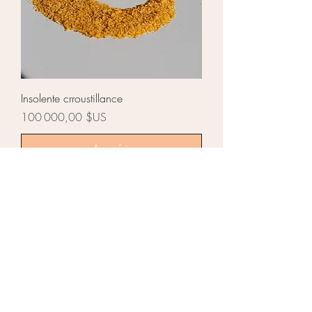
Insolente crroustillance
Prix
100 000,00 $US
Acquérir
1
/
1