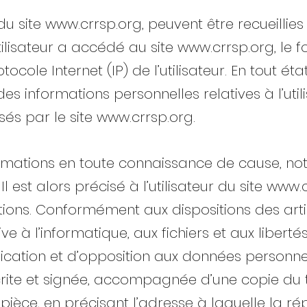
 du site
www.crrsp.org
, peuvent être recueillies 
utilisateur a accédé au site
www.crrsp.org
, le 
rotocole Internet (IP) de l’utilisateur. En tout 
s informations personnelles relatives à l’util
sés par le site
www.crrsp.org
.
informations en toute connaissance de cause, n
l est alors précisé à l’utilisateur du site
www.c
ions. Conformément aux dispositions des articl
ive à l’informatique, aux fichiers et aux libertés
ification et d’opposition aux données personne
te et signée, accompagnée d’une copie du ti
a pièce, en précisant l’adresse à laquelle la r